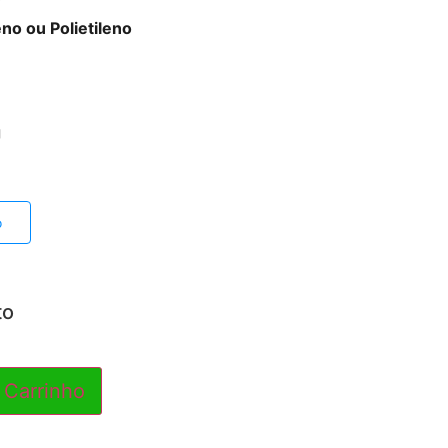
eno ou Polietileno
g
o
to