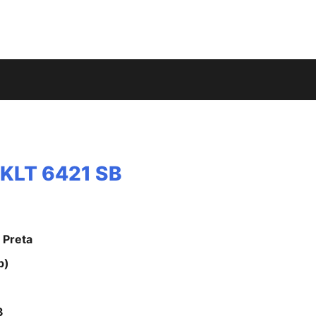
a KLT 6421 SB
 Preta
p)
3