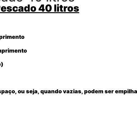
Pescado 40 litros
primento
primento
e)
espaço, ou seja, quando vazias, podem ser empilh