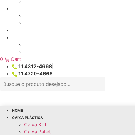
Mesas
Pallets e Estrados
Estrados
Pallet
Promoções
Utilidade
Balde
Bandejas
0
Cart
11 4312-4668
11 4729-4668
Pesquisar
...
HOME
CAIXA PLÁSTICA
Caixa KLT
Caixa Pallet